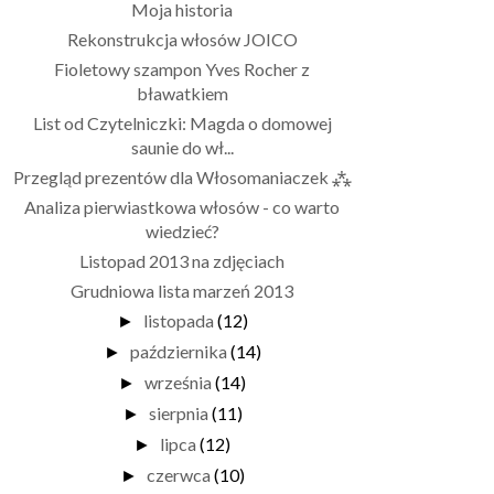
Moja historia
Rekonstrukcja włosów JOICO
Fioletowy szampon Yves Rocher z
bławatkiem
List od Czytelniczki: Magda o domowej
saunie do wł...
Przegląd prezentów dla Włosomaniaczek ⁂
Analiza pierwiastkowa włosów - co warto
wiedzieć?
Listopad 2013 na zdjęciach
Grudniowa lista marzeń 2013
listopada
(12)
►
października
(14)
►
września
(14)
►
sierpnia
(11)
►
lipca
(12)
►
czerwca
(10)
►