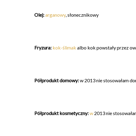
Olej
:
arganowy
, słonecznikowy
Fryzura:
kok-ślimak
albo kok powstały przez ow
Półprodukt domowy:
w 2013 nie stosowałam d
Półprodukt kosmetyczny:
w
2013 nie stosował