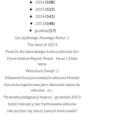
2016
(108)
►
2015
(122)
►
2014
(141)
►
2013
(148)
▼
grudnia
(17)
▼
Szczęśliwego Nowego Roku! :)
The best of 2013
Powrót do naturalnego koloru włosów Asi
Dove Intense Repair Mask - teraz i 3 lata
temu
Wesołych Świąt! :)
Metamorfoza porowatych włosów Moniki
Suszarka kapturowa jako domowa sauna do
włosów - m...
Piramida pielęgnacji twarzy - grudzień 2013
Sześć miesięcy bez farbowania włosów
Jak pozbyć się zniszczonych końcówek?