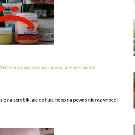
06/tyle-dbasz-o-wosy-one-wcale-nie-sa.html
ię na aerobik, ale do hula-hoop na pewno nie raz wrócę i