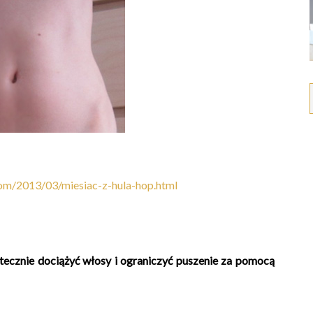
om/2013/03/miesiac-z-hula-hop.html
kutecznie dociążyć włosy i ograniczyć puszenie za pomocą